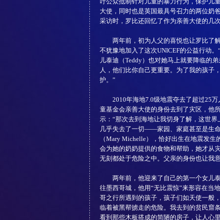
吁公众抵制针对儿童的暴力行为，保护儿
大使，同时也是英国最具号召力的两位奶爸
采访时，罗比还回忆了作为亲善大使的几
两年前，初为人父的喜悦也让罗比了解儿
不犹豫地加入了这次UNICEF的公益行动
儿泰迪（Teddy）也对她马上就要降临
人，他们比你自己更重要。为了我的孩子
护。”
2010年海地7.0级地震夺去了超过25
童基金会亲善大使的身份去到了灾区，他
示：“那次去到海地让我切身了解，这世界
几乎失去了一切——家园、家庭甚至是生命
（Mary Michelle），恰好出生在
会为她的奶奶提供的食物和帮助，她才从
无刻都处于危险之中。父亲的身份也让我意
两年前，他迎来了自己的第一个女儿泰迪
往墨西哥城，他用“无比震惊”来形容在当
哥之行所遇到的孩子，孩子们如天使一般
临着被黑帮掳走的危险。我去到的贫民窟
看到那些木板搭成的简陋的房子，让人心里