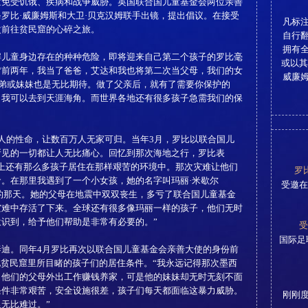
童免受饥饿、疾病和战争威胁。英国联合国儿童基金会两位亲善
罗比·威廉姆斯和大卫·贝克汉姆联手出镜，提出倡议。在接受
凡标
次前往贫民窟的心碎之旅。
自行
拥有
童身边存在的种种危险，即将迎来自己第二个孩子的罗比毫
或以其
。“前两年，我当了爸爸，艾达和我也将第二次当父母，我们的女
威廉
的弟弟或妹妹也是无比期待。做了父亲后，就有了需要你保护的
，我可以去到天涯海角。而世界各地还有很多孩子急需我们的保
万人的性命，让数百万人无家可归。当年3月，罗比以联合国儿
所见的一切都让人无比痛心。回忆到那次海地之行，罗比表
上还有那么多孩子居住在那样艰苦的环境中。那次灾难让他们
罗
。在那里我遇到了一个小女孩，她的名字叫玛丽·米歇尔
受邀在
地震发生的那天。她的父母在地震中双双丧生，多亏了联合国儿童基金
灾难中存活了下来。全球还有很多像玛丽一样的孩子，他们无时
识到，给予他们帮助是非常有必要的。”
受
国际足
。同年4月罗比再次以联合国儿童基金会亲善大使的身份前
地贫民窟里所目睹的孩子们的居住条件。“我永远记得那次墨西
，他们的父母外出工作赚钱养家，可是他的妹妹却无时无刻不面
条件非常艰苦，安全设施很差，孩子们每天都面临这暴力威胁。
刚刚度
无比难过。”