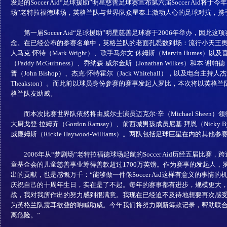
发起的Soccer Aid“足球援助”明星慈善足球赛宣布第六届Soccer Aid将
场”老特拉福德球场，英格兰队与世界队众星奉上激动人心的足球对抗，携
第一届Soccer Aid“足球援助”明星慈善足球赛于2006年举办，因此
念。在已经公布的参赛名单中，英格兰队的老面孔悉数到场：流行小天王奥利·莫
人马克·怀特（Mark Wright）、歌手马尔文·休姆斯（Marvin Humes）
（Paddy McGuinness）、乔纳森·威尔金斯（Jonathan Wilkes）和本·谢帕德
普（John Bishop）、杰克·怀特霍尔（Jack Whitehall），以及电台主持人
Theakston）。而此前以球员身份参赛的赛事发起人罗比，本次将以英格
格兰队友助威。
而本次比赛世界队依然将由威尔士演员迈克尔·辛（Michael Sheen
大厨戈登·拉姆齐（Gordon Ramsay）、前西城男孩成员尼基·拜恩（Nicky 
威廉姆斯（Rickie Haywood-Williams）。两队包括足球巨星在内的
2006年从“梦剧场”老特拉福德球场起航的Soccer Aid历经五届比赛
童基金会的儿童慈善事业筹得善款超过1700万英镑。作为赛事的发起人，
出的贡献，也是感慨万千：“能够做一件像Soccer Aid这样有意义的事情
庆祝自己的十周年生日，实在是了不起。每年的赛事都有进步，规模更大
战，我对我所作出的努力感到很满意。我现在已经迫不及待地想要再次感
为英格兰队震耳欲聋的呐喊助威。今年我们将努力刷新筹款记录，帮助联
离危险。”