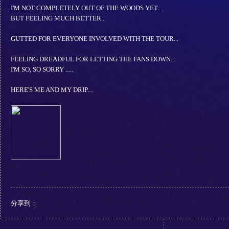
I'M NOT COMPLETELY OUT OF THE WOODS YET...
BUT FEELING MUCH BETTER...
GUTTED FOR EVERYONE INVOLVED WITH THE TOUR...
FEELING DREADFUL FOR LETTING THE FANS DOWN...
I'M SO, SO SORRY .....
HERE'S ME AND MY DRIP....
分享到：