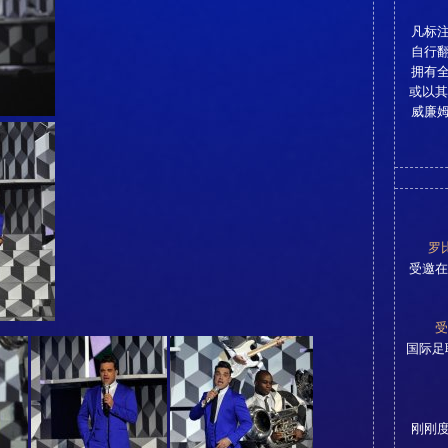
凡标
自行
拥有
或以其
威廉
罗
受邀在
受
国际足
刚刚度