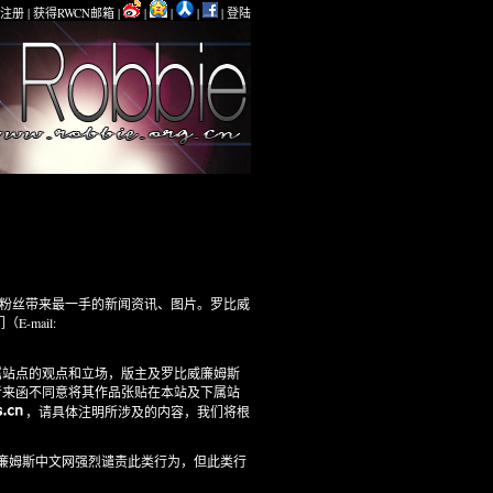
注册
|
获得RWCN邮箱
|
|
|
|
|
登陆
粉丝带来最一手的新闻资讯、图片。罗比威
-mail:
站点的观点和立场，版主及罗比威廉姆斯
者来函不同意将其作品张贴在本站及下属站
，请具体注明所涉及的内容，我们将根
廉姆斯中文网强烈谴责此类行为，但此类行